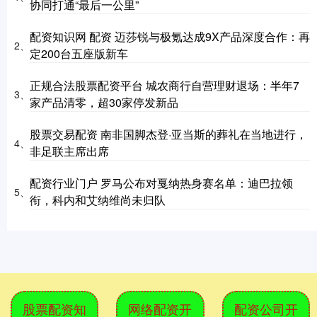
协同打通“最后一公里”
配资知识网 配资 迈莎锐与极氪达成9X产品深度合作：再
2、
定200台五座版新车
正规合法股票配资平台 城农商行自营理财退场：半年7
3、
家产品清零，超30家停发新品
股票交易配资 南非国脚杰登·亚当斯的葬礼在当地进行，
4、
非足联主席出席
配资行业门户 罗马公布对戛纳热身赛名单：迪巴拉领
5、
衔，科内和艾纳维尚未归队
股票配资知
网络配资开
配资公司开