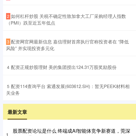
​如何杠杆炒股 关税不确定性致加拿大工厂采购经理人指数
2
（PMI）跌至近五年低点
​配资网官网最新信息 嘉信理财首席执行官称投资者在 “降低
3
风险” 并实现投资多元化
​配资正规炒股理财 美的集团授出124.31万股奖励股份
4
​配资114查询平台 索通发展(603612.SH)：暂无PEEK材料相
5
关业务
最新文章
股票配资论坛是什么 终端成AI智能体竞争新赛道，莞深
1、