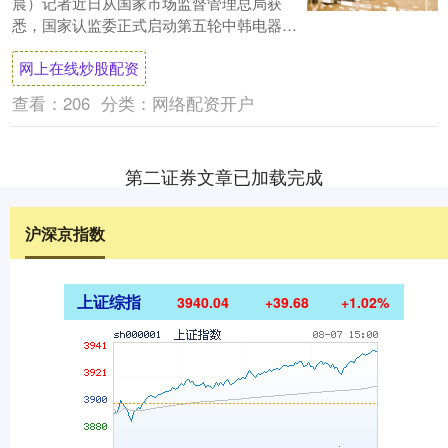
晨）记者近日从国家市场监督管理总局获
悉，国家认监委正式启动第五轮中韩电器产
品检测能力验证工作，基于国际电工委员会
网上在线炒股配资
电工产品....
查看：
206
分类：
网络配资开户
第二证券文章已加载完成
沪深京指数
上证综指
3940.04
+39.68
+1.02%