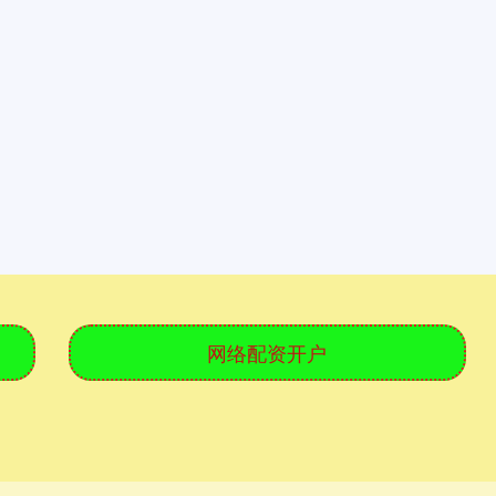
网络配资开户