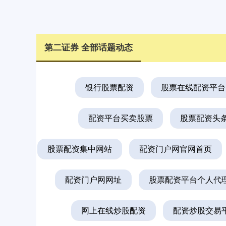
第二证券 全部话题动态
银行股票配资
股票在线配资平台
配资平台买卖股票
股票配资头
股票配资集中网站
配资门户网官网首页
配资门户网网址
股票配资平台个人代
网上在线炒股配资
配资炒股交易