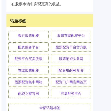
在股票市场中实现更高的收益。
话题标签
银行股票配资
股票在线配资平台
配资服务平台
股票配资平台官方版
配资平台买卖股票
股票配资头条网
在线股票配资
配资知识网 配资
股票配资集中网站
配资门户网官网首页
配资之家官网
可靠配资平台
全部话题标签