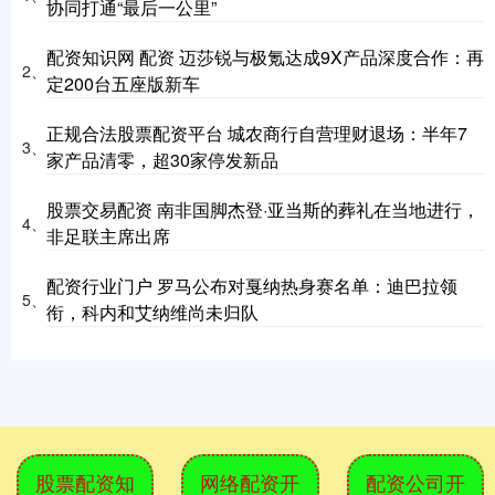
协同打通“最后一公里”
配资知识网 配资 迈莎锐与极氪达成9X产品深度合作：再
2、
定200台五座版新车
正规合法股票配资平台 城农商行自营理财退场：半年7
3、
家产品清零，超30家停发新品
股票交易配资 南非国脚杰登·亚当斯的葬礼在当地进行，
4、
非足联主席出席
配资行业门户 罗马公布对戛纳热身赛名单：迪巴拉领
5、
衔，科内和艾纳维尚未归队
股票配资知
网络配资开
配资公司开