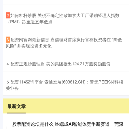
​如何杠杆炒股 关税不确定性致加拿大工厂采购经理人指数
2
（PMI）跌至近五年低点
​配资网官网最新信息 嘉信理财首席执行官称投资者在 “降低
3
风险” 并实现投资多元化
​配资正规炒股理财 美的集团授出124.31万股奖励股份
4
​配资114查询平台 索通发展(603612.SH)：暂无PEEK材料相
5
关业务
最新文章
股票配资论坛是什么 终端成AI智能体竞争新赛道，莞深
1、