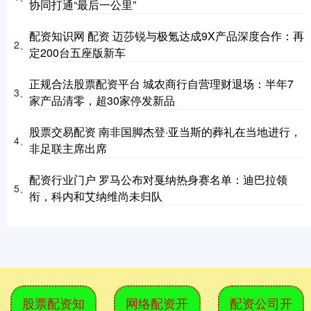
协同打通“最后一公里”
配资知识网 配资 迈莎锐与极氪达成9X产品深度合作：再
2、
定200台五座版新车
正规合法股票配资平台 城农商行自营理财退场：半年7
3、
家产品清零，超30家停发新品
股票交易配资 南非国脚杰登·亚当斯的葬礼在当地进行，
4、
非足联主席出席
配资行业门户 罗马公布对戛纳热身赛名单：迪巴拉领
5、
衔，科内和艾纳维尚未归队
股票配资知
网络配资开
配资公司开