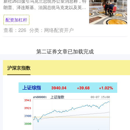
新社26日援引乌克兰总统办公室消息称，特
朗普、泽连斯基、法国总统马克龙以及英国
首相斯塔默进行了交谈。图源：乌媒 这次会
配资加杠杆
晤....
查看：
226
分类：
网络配资开户
第二证券文章已加载完成
沪深京指数
上证综指
3940.04
+39.68
+1.02%