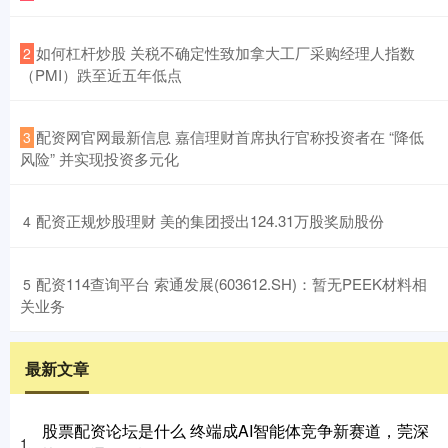
​如何杠杆炒股 关税不确定性致加拿大工厂采购经理人指数
2
（PMI）跌至近五年低点
​配资网官网最新信息 嘉信理财首席执行官称投资者在 “降低
3
风险” 并实现投资多元化
​配资正规炒股理财 美的集团授出124.31万股奖励股份
4
​配资114查询平台 索通发展(603612.SH)：暂无PEEK材料相
5
关业务
最新文章
股票配资论坛是什么 终端成AI智能体竞争新赛道，莞深
1、