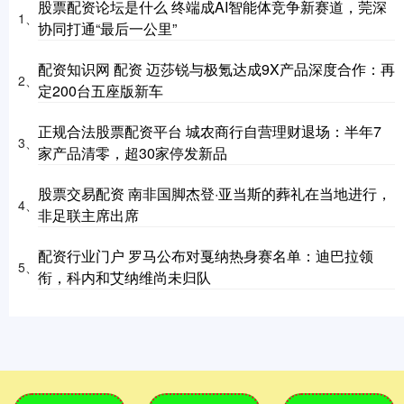
股票配资论坛是什么 终端成AI智能体竞争新赛道，莞深
1、
协同打通“最后一公里”
配资知识网 配资 迈莎锐与极氪达成9X产品深度合作：再
2、
定200台五座版新车
正规合法股票配资平台 城农商行自营理财退场：半年7
3、
家产品清零，超30家停发新品
股票交易配资 南非国脚杰登·亚当斯的葬礼在当地进行，
4、
非足联主席出席
配资行业门户 罗马公布对戛纳热身赛名单：迪巴拉领
5、
衔，科内和艾纳维尚未归队