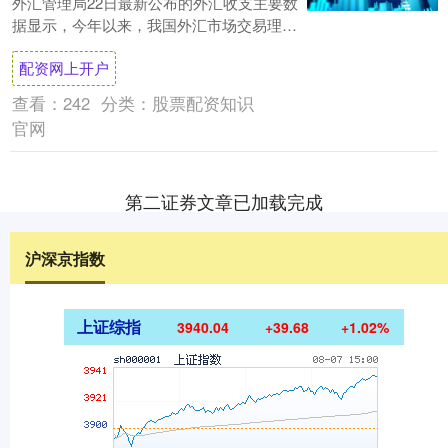
外汇管理局22日最新公布的外汇收支主要数
据显示，今年以来，我国外汇市场交易理性
有序配资网上开户，跨境资金呈现净流入。
配资网上开户
一季....
查看：
242
分类：
股票配资知识
官网
第二证券文章已加载完成
沪深京指数
上证综指
3940.04
+39.68
+1.02%