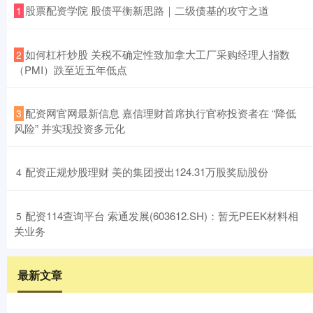
​股票配资学院 股债平衡新思路｜二级债基的攻守之道
1
​如何杠杆炒股 关税不确定性致加拿大工厂采购经理人指数
2
（PMI）跌至近五年低点
​配资网官网最新信息 嘉信理财首席执行官称投资者在 “降低
3
风险” 并实现投资多元化
​配资正规炒股理财 美的集团授出124.31万股奖励股份
4
​配资114查询平台 索通发展(603612.SH)：暂无PEEK材料相
5
关业务
最新文章