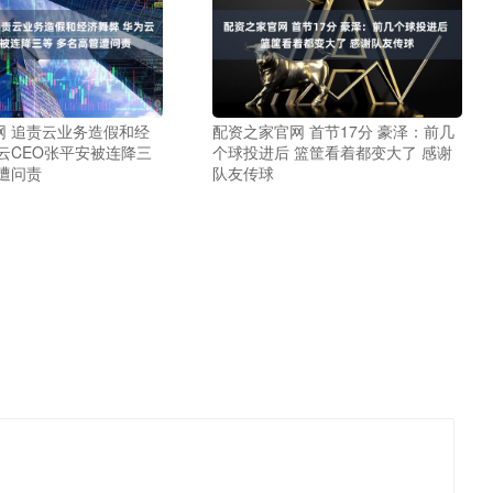
网 追责云业务造假和经
配资之家官网 首节17分 豪泽：前几
云CEO张平安被连降三
个球投进后 篮筐看着都变大了 感谢
遭问责
队友传球