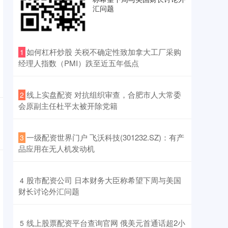
汇问题
​如何杠杆炒股 关税不确定性致加拿大工厂采购
1
经理人指数（PMI）跌至近五年低点
​线上实盘配资 对抗组织审查，合肥市人大常委
2
会原副主任杜平太被开除党籍
​一级配资世界门户 飞沃科技(301232.SZ)：有产
3
品应用在无人机发动机
​股市配资公司 日本财务大臣称希望下周与美国
4
财长讨论外汇问题
​线上股票配资平台查询官网 俄美元首通话超2小
5