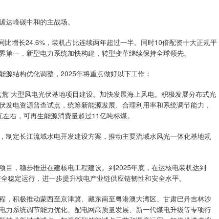
碳达峰碳中和的主战场。
，同比增长24.6%，装机占比连续两年超过一半。同时10倍配资十大正规平
界第一，新型电力系统加快构建，转型变革继续保持全球领先。
源结构优化调整，2025年将重点做好以下工作：
戈荒”大型风电光伏基地项目建设。加快发展海上风电。积极发展分布式光
伏发电资源普查试点，统筹新能源发展、合理利用率和系统调节能力，
瓦左右，可再生能源消费量超过11亿吨标煤。
，制定长江流域水电开发建设方案，推动主要流域水风光一体化基地规
项目，稳步推进在建核电工程建设。到2025年底，在运核电装机达到
组安全稳定运行，进一步提升核电产业链供应链韧性和安全水平。
程，积极推动蒙西至京津冀、藏东南至粤港澳大湾区、甘肃巴丹吉林沙
电力系统调节能力优化、配电网高质量发展、新一代煤电升级等专项行