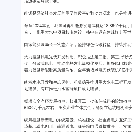
推进碳达峰碳中和。
能源是经济社会发展的重要物质基础和动力源泉，也是推进
截至2024年底，我国可再生能源发电装机达18.89亿千瓦
台，一批重大水电项目核准建设，核电在运在建规模升至世
国家能源局局长王宏志介绍，坚持绿色低碳转型，持续推动能
大力推进风电光伏开发利用。积极推进第二批、第三批“沙
伏、分散式风电，推动光热发电规模化发展。抓好风电和光
着力促进新能源高质量消纳。全年新增风电光伏装机2亿千
统筹水电开发和生态保护。积极稳妥推进重大水电工程开发
划建设。有序推进抽水蓄能项目规划建设。
积极安全有序发展核电。核准开工一批条件成熟的沿海核电
6500万千瓦左右。压实企业主体责任，确保在运核电机
统筹推进新型电力系统建设。核准建设一批重点电力互济工
漠基地送电四川、南疆送电川渝等输电通道核准开工。实施